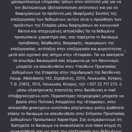
Limassol Office
χρησιμοποιούμε υπηρεσίες τρίτων στον ιστότοπό μας για να
τον βελτιώσουμε (βελτιστοποίηση ιστότοπου) και για να
διαφημίσουμε τα προϊόντα μας (διαφήμιση) Σκοπός της
Alkidamou 4 4101 Viom. Agios Athanasios
επεξεργασίας των δεδομένων αυτών είναι η προώθηση των
προϊόντων της Εταιρίας μέσω διαφημίσεων σε κοινωνικά
8:00 am – 5:00 pm
δίκτυα και στοχευμένες ιστοσελίδες Για τα δεδομένα
προσωπικού χαρακτήρα σας, σας παρέχεται το δικαίωμα
+357 22717270
πρόσβασης, διόρθωσης, διαγραφής, περιορισμού της
επεξεργασίας, αντίταξης στην επεξεργασία και φορητότητας
μετά από σχετικό σας αίτημα στην «Εταιρεία». Για να ασκήσετε
τα ανωτέρω δικαιώματά σας σύμφωνα με τον Κανονισμό,
μπορείτε να απευθυνθείτε στον Υπεύθυνο Προστασίας
Nicosia Office
Δεδομένων της Εταιρείας στην ταχυδρομική της διεύθυνση
Λεωφ. Αθαλάσσης 143, Στρόβολος, 2013, Λευκωσία, Κύπρος,
Τ.Θ. 21812, 1513, Λευκωσία, Κύπρος, τηλ +357 22 717 273. ή
Galileou 1 Viom Latsion
μέσω ηλεκτρονικής επιστολής στην διεύθυνση e-mail
info@greecyprus.com. Περισσότερες πληροφορίες μπορείτε να
8:00 am – 5:00 pm
βρείτε στην Πολιτική Απορρήτου της «Εταιρείας», στην
ιστοσελίδα greecyprus.com/index.php/privacy-policy Διαθέτετε
+357 22717273
επίσης το δικαίωμα να απευθυνθείτε στην Επίτροπο Προστασίας
Δεδομένων Προσωπικού Χαρακτήρα. Σας ενημερώνουμε ότι
διατηρείτε το δικαίωμα να ανακαλέσετε ανά πάσα στιγμή τη
συγκατάθεσή σας ως προς την επεξεργασία των δεδομένων