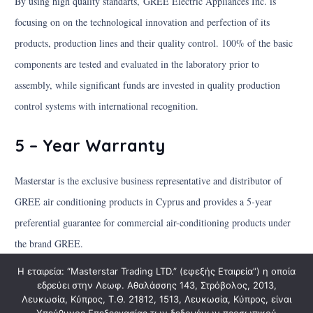
By using high quality standarts, GREE Electric Appliances Inc. is
focusing on on the technological innovation and perfection of its
products, production lines and their quality control. 100% of the basic
components are tested and evaluated in the laboratory prior to
assembly, while significant funds are invested in quality production
control systems with international recognition.
5 – Year Warranty
Masterstar is the exclusive business representative and distributor of
GREE air conditioning products in Cyprus and provides a 5-year
preferential guarantee for commercial air-conditioning products under
the brand GREE.
Η εταιρεία: “Masterstar Trading LTD.” (εφεξής Εταιρεία”) η οποία
εδρεύει στην Λεωφ. Αθαλάσσης 143, Στρόβολος, 2013,
Λευκωσία, Κύπρος, Τ.Θ. 21812, 1513, Λευκωσία, Κύπρος, είναι