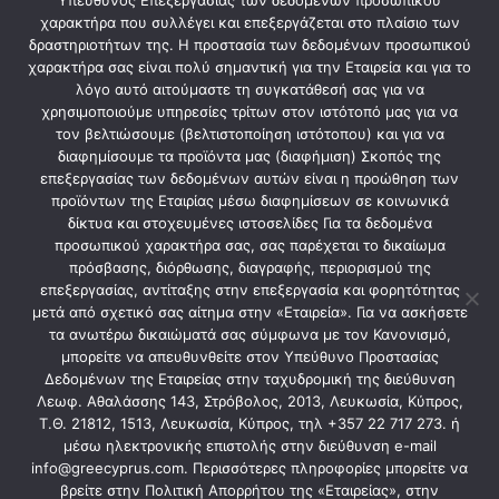
Υπεύθυνος Επεξεργασίας των δεδομένων προσωπικού
χαρακτήρα που συλλέγει και επεξεργάζεται στο πλαίσιο των
δραστηριοτήτων της. Η προστασία των δεδομένων προσωπικού
χαρακτήρα σας είναι πολύ σημαντική για την Εταιρεία και για το
λόγο αυτό αιτούμαστε τη συγκατάθεσή σας για να
Limassol Office
χρησιμοποιούμε υπηρεσίες τρίτων στον ιστότοπό μας για να
τον βελτιώσουμε (βελτιστοποίηση ιστότοπου) και για να
διαφημίσουμε τα προϊόντα μας (διαφήμιση) Σκοπός της
Alkidamou 4 4101 Viom. Agios Athanasios
επεξεργασίας των δεδομένων αυτών είναι η προώθηση των
προϊόντων της Εταιρίας μέσω διαφημίσεων σε κοινωνικά
8:00 am – 5:00 pm
δίκτυα και στοχευμένες ιστοσελίδες Για τα δεδομένα
προσωπικού χαρακτήρα σας, σας παρέχεται το δικαίωμα
+357 22717270
πρόσβασης, διόρθωσης, διαγραφής, περιορισμού της
επεξεργασίας, αντίταξης στην επεξεργασία και φορητότητας
μετά από σχετικό σας αίτημα στην «Εταιρεία». Για να ασκήσετε
τα ανωτέρω δικαιώματά σας σύμφωνα με τον Κανονισμό,
μπορείτε να απευθυνθείτε στον Υπεύθυνο Προστασίας
Nicosia Office
Δεδομένων της Εταιρείας στην ταχυδρομική της διεύθυνση
Λεωφ. Αθαλάσσης 143, Στρόβολος, 2013, Λευκωσία, Κύπρος,
Τ.Θ. 21812, 1513, Λευκωσία, Κύπρος, τηλ +357 22 717 273. ή
Galileou 1 Viom Latsion
μέσω ηλεκτρονικής επιστολής στην διεύθυνση e-mail
info@greecyprus.com. Περισσότερες πληροφορίες μπορείτε να
8:00 am – 5:00 pm
βρείτε στην Πολιτική Απορρήτου της «Εταιρείας», στην