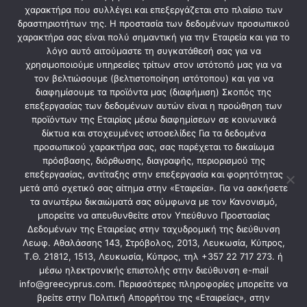
χαρακτήρα που συλλέγει και επεξεργάζεται στο πλαίσιο των
δραστηριοτήτων της. Η προστασία των δεδομένων προσωπικού
χαρακτήρα σας είναι πολύ σημαντική για την Εταιρεία και για το
λόγο αυτό αιτούμαστε τη συγκατάθεσή σας για να
χρησιμοποιούμε υπηρεσίες τρίτων στον ιστότοπό μας για να
τον βελτιώσουμε (βελτιστοποίηση ιστότοπου) και για να
διαφημίσουμε τα προϊόντα μας (διαφήμιση) Σκοπός της
MASTERSTAR is ready to help you choose the most ideal air
επεξεργασίας των δεδομένων αυτών είναι η προώθηση των
προϊόντων της Εταιρίας μέσω διαφημίσεων σε κοινωνικά
conditioners for your premises through a wide range of high-quality
δίκτυα και στοχευμένες ιστοσελίδες Για τα δεδομένα
and high-tech products, providing a five year warranty on all parts of
προσωπικού χαρακτήρα σας, σας παρέχεται το δικαίωμα
πρόσβασης, διόρθωσης, διαγραφής, περιορισμού της
the products.
επεξεργασίας, αντίταξης στην επεξεργασία και φορητότητας
μετά από σχετικό σας αίτημα στην «Εταιρεία». Για να ασκήσετε
τα ανωτέρω δικαιώματά σας σύμφωνα με τον Κανονισμό,
Contact
μπορείτε να απευθυνθείτε στον Υπεύθυνο Προστασίας
Δεδομένων της Εταιρείας στην ταχυδρομική της διεύθυνση
Λεωφ. Αθαλάσσης 143, Στρόβολος, 2013, Λευκωσία, Κύπρος,
Τ.Θ. 21812, 1513, Λευκωσία, Κύπρος, τηλ +357 22 717 273. ή
μέσω ηλεκτρονικής επιστολής στην διεύθυνση e-mail
info@greecyprus.com. Περισσότερες πληροφορίες μπορείτε να
βρείτε στην Πολιτική Απορρήτου της «Εταιρείας», στην