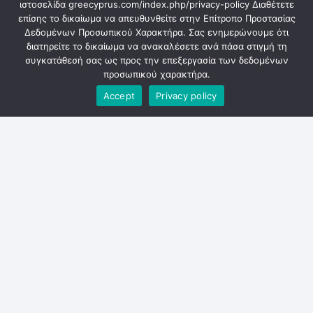
ιστοσελίδα greecyprus.com/index.php/privacy-policy Διαθέτετε
επίσης το δικαίωμα να απευθυνθείτε στην Επίτροπο Προστασίας
Δεδομένων Προσωπικού Χαρακτήρα. Σας ενημερώνουμε ότι
διατηρείτε το δικαίωμα να ανακαλέσετε ανά πάσα στιγμή τη
Limassol Office
συγκατάθεσή σας ως προς την επεξεργασία των δεδομένων
προσωπικού χαρακτήρα.
Alkidamou 4 4101 Viom. Agios Athanasios
Accept
Privacy policy
8:00 am – 5:00 pm
+357 22717270
Nicosia Office
Galileou 1 Viom Latsion
8:00 am – 5:00 pm